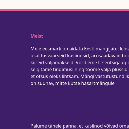
Meist
Meie eesmärk on aidata Eesti mängijatel leid
usaldusväärseid kasiinosid, arusaadavaid bo
kiireid väljamakseid. Võrdleme litsentsiga op
selgitame tingimusi ning toome välja plussid
et otsus oleks lihtsam. Mängi vastutustundlik
on suunav, mitte kutse hasartmängule
Palume tähele panna, et kasiinod võivad oma 