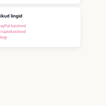
ikud lingid
ayPal kasiinod
Krüptokasiinod
logi