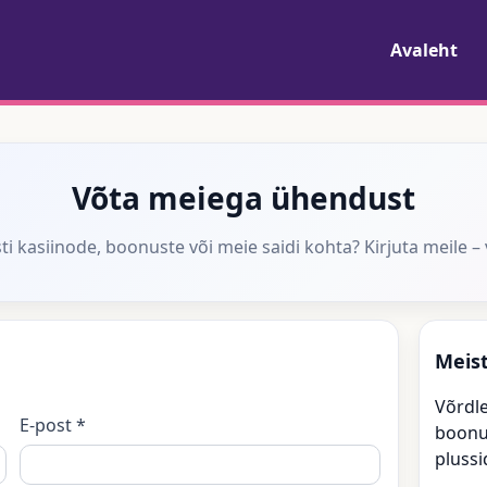
Avaleht
Võta meiega ühendust
i kasiinode, boonuste või meie saidi kohta? Kirjuta meile –
Meist
Võrdle
E-post *
boonus
plussi