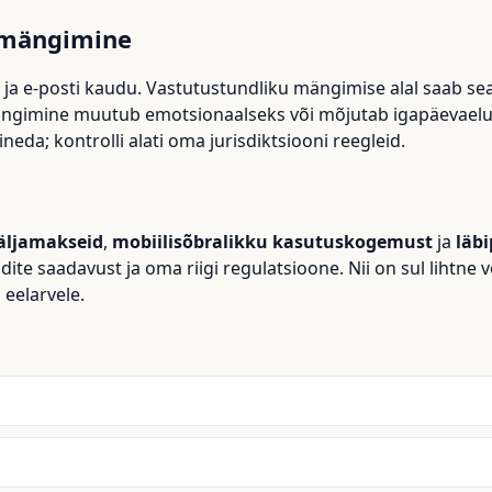
k mängimine
ja e-posti kaudu. Vastutustundliku mängimise alal saab s
ängimine muutub emotsionaalseks või mõjutab igapäevaelu, 
ineda; kontrolli alati oma jurisdiktsiooni reegleid.
väljamakseid
,
mobiilisõbralikku kasutuskogemust
ja
läb
te saadavust ja oma riigi regulatsioone. Nii on sul lihtne v
eelarvele.