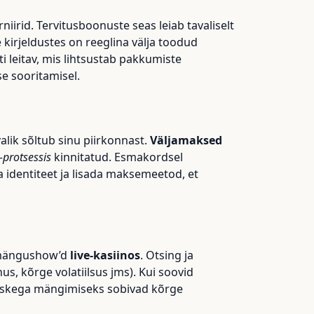
rniirid. Tervitusboonuste seas leiab tavaliselt
 kirjeldustes on reeglina välja toodud
leitav, mis lihtsustab pakkumiste
se sooritamisel.
lik sõltub sinu piirkonnast.
Väljamaksed
-protsessis
kinnitatud. Esmakordsel
 identiteet ja lisada maksemeetod, et
mängushow’d
live-kasiinos
. Otsing ja
, kõrge volatiilsus jms). Kui soovid
purskega mängimiseks sobivad kõrge