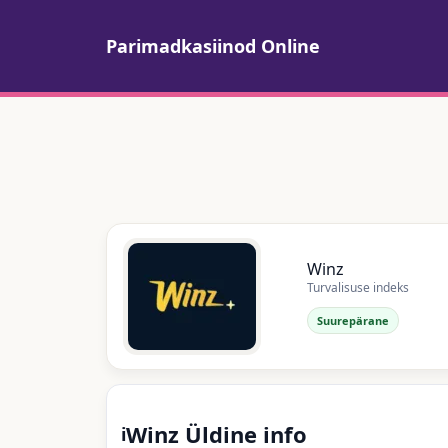
Parimadkasiinod Online
Winz
Turvalisuse indeks
Suurepärane
Winz Üldine info
ℹ️