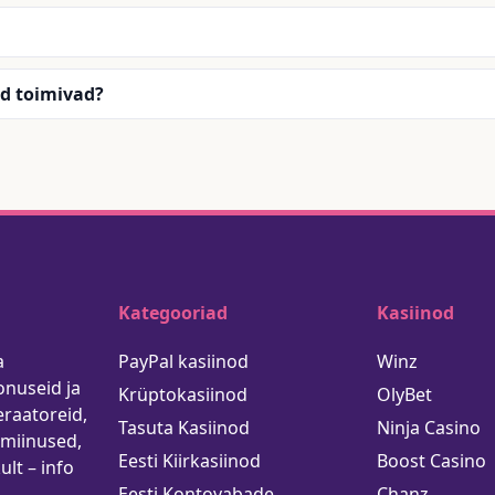
d toimivad?
Kategooriad
Kasiinod
a
PayPal kasiinod
Winz
onuseid ja
Krüptokasiinod
OlyBet
eraatoreid,
Tasuta Kasiinod
Ninja Casino
-miinused,
Eesti Kiirkasiinod
Boost Casino
ult – info
Eesti Kontovabade
Chanz