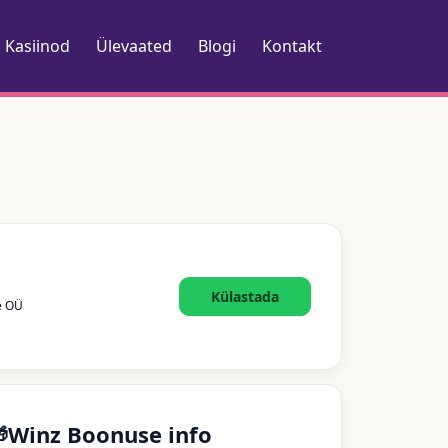
Kasiinod
Ülevaated
Blogi
Kontakt
Külastada
e OÜ
Winz Boonuse info
