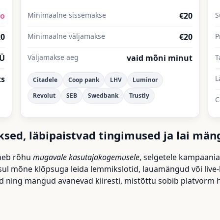
io
Minimaalne sissemakse
€20
20
Minimaalne väljamakse
€20
P
OÜ
Väljamakse aeg
vaid mõni minut
T
ts
L
Citadele
Coop pank
LHV
Luminor
Revolut
SEB
Swedbank
Trustly
C
aksed, läbipaistvad tingimused ja lai män
aneb rõhu
mugavale kasutajakogemusele
, selgetele kampaaniat
d sul mõne klõpsuga leida lemmikslotid, lauamängud või live-
 ning mängud avanevad kiiresti, mistõttu sobib platvorm hä