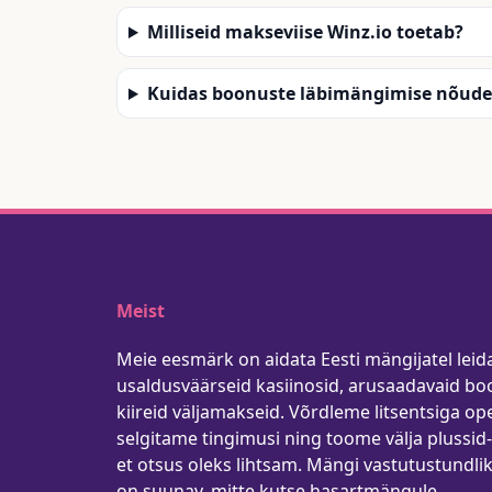
Milliseid makseviise Winz.io toetab?
Kuidas boonuste läbimängimise nõude
Meist
Meie eesmärk on aidata Eesti mängijatel leid
usaldusväärseid kasiinosid, arusaadavaid bo
kiireid väljamakseid. Võrdleme litsentsiga op
selgitame tingimusi ning toome välja plussid
et otsus oleks lihtsam. Mängi vastutustundlik
on suunav, mitte kutse hasartmängule