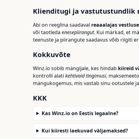
Klienditugi ja vastutustundli
Abi on reeglina saadaval
reaaalajas vestluse
või taotleda
enesepiirangut
. Kui märkad, et m
teenuste ja piirangute saadavus võib riigiti er
Kokkuvõte
Winz.io sobib mängijale, kes hindab
kiireid 
kontrolli alati
kehtivaid tingimusi
, maksemeetodi
mängukogemus, mis vastab sinu ootustele ja 
KKK
Kas Winz.io on Eestis legaalne?
Kui kiiresti laekuvad väljamaksed?