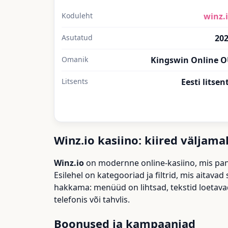
Koduleht
winz.
Asutatud
20
Omanik
Kingswin Online 
Litsents
Eesti litsen
Winz.io kasiino: kiired väljam
Winz.io
on modernne online-kasiino, mis p
Esilehel on kategooriad ja filtrid, mis aitava
hakkama: menüüd on lihtsad, tekstid loetavad
telefonis või tahvlis.
Boonused ja kampaaniad