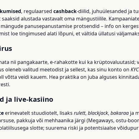
kkumised
, regulaarsed
cashback
-diilid, juhuülesanded ja tu
et saaksid alustada vastavalt oma mängustiilile. Kampaaniate
a mängude panusepanustamise protsendid – info on kergesti 
st loe tingimused alati lõpuni, et vältida üllatusi väljamak
irus
a nii pangakaarte, e-rahakotte kui ka krüptovaluutasid; va
rus oleneb valitud meetodist ja sellest, kas sinu konto on
KYC
 võtta veidi kauem. Hea praktika on juba alguses kinnitada
esti.
 ja live-kasiino
te
erinevatelt stuudiotelt, lisaks
rulett
,
blackjack
,
bakaraa
ja 
rsuse, pakkuja või mehhaanika järgi (Megaways, ostu-boonus
olatiilsusega slotte; suurema riski ja potentsiaalse võidu