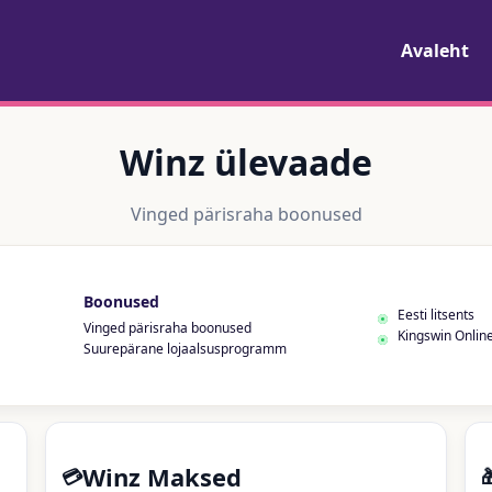
Avaleht
Winz ülevaade
Vinged pärisraha boonused
Boonused
Eesti litsents
Vinged pärisraha boonused
Kingswin Onlin
Suurepärane lojaalsusprogramm
Winz Maksed
💳
