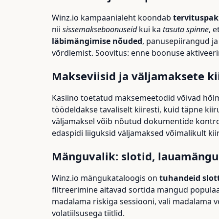
Winz.io kampaanialeht koondab
tervituspa
nii
sissemakseboonuseid
kui ka
tasuta spinne
, 
läbimängimise nõuded
, panusepiirangud j
võrdlemist. Soovitus: enne boonuse aktiveerimi
Makseviisid ja väljamaksete ki
Kasiino toetatud maksemeetodid võivad hõlmat
töödeldakse tavaliselt kiiresti, kuid täpne kii
väljamaksel võib nõutud dokumentide kontroll
edaspidi liiguksid väljamaksed võimalikult kiir
Mänguvalik: slotid, lauamängud
Winz.io mängukataloogis on
tuhandeid slot
filtreerimine aitavad sortida mängud populaa
madalama riskiga sessiooni, vali madalama v
volatiilsusega tiitlid.