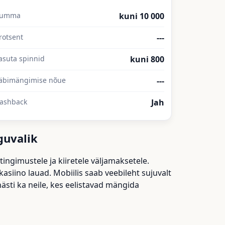
Summa
kuni 10 000
rotsent
---
asuta spinnid
kuni 800
äbimängimise nõue
---
ashback
Jah
guvalik
ingimustele ja kiiretele väljamaksetele.
kasiino lauad. Mobiilis saab veebileht sujuvalt
sti ka neile, kes eelistavad mängida