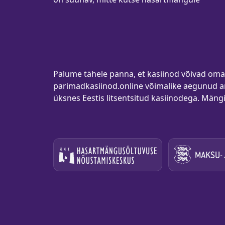
Palume tähele panna, et kasiinod võivad oma 
parimadkasiinod.online võimalike aegunud a
üksnes Eestis litsentsitud kasiinodega. Mäng