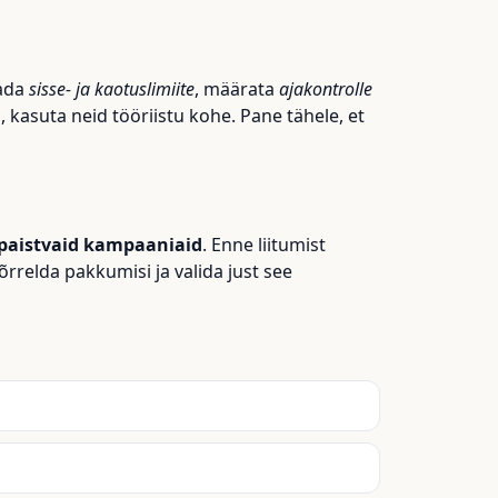
eada
sisse- ja kaotuslimiite
, määrata
ajakontrolle
kasuta neid tööriistu kohe. Pane tähele, et
ipaistvaid kampaaniaid
. Enne liitumist
õrrelda pakkumisi ja valida just see