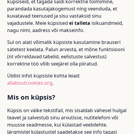
küpsiseid, et tagada saidi korrektne toimimine,
parandada kasutajakogemust ning veenduda, et
kuvatavad teenused ja sisu vastaksid sinu
vajadustele. Meie küpsised
ei talleta
isikuandmeid,
nagu nimi, aadress või makseinfo.
Sul on alati võimalik küpsiste kasutamine brauseri
sätetest keelata. Palun arvesta, et mõne funktsiooni
(nt võrreldavad tabelid, eelistuste salvestus)
korrektne töö võib seejärel olla piiratud.
Üldist infot küpsiste kohta leiad:
allaboutcookies.org
.
Mis on küpsis?
Küpsis on väike tekstifail, mis sisaldab vähesel hulgal
teavet ja salvestub sinu arvutisse, nutitelefoni või
muusse seadmesse, kui külastad veebilehte.
Järgmistel külastustel saadetakse see info tagasi