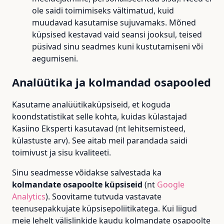
ole saidi toimimiseks vältimatud, kuid
muudavad kasutamise sujuvamaks. Mõned
küpsised kestavad vaid seansi jooksul, teised
püsivad sinu seadmes kuni kustutamiseni või
aegumiseni.
Analüütika ja kolmandad osapooled
Kasutame analüütikaküpsiseid, et koguda
koondstatistikat selle kohta, kuidas külastajad
Kasiino Eksperti kasutavad (nt lehitsemisteed,
külastuste arv). See aitab meil parandada saidi
toimivust ja sisu kvaliteeti.
Sinu seadmesse võidakse salvestada ka
kolmandate osapoolte küpsiseid
(nt
Google
Analytics
). Soovitame tutvuda vastavate
teenusepakkujate küpsisepoliitikatega. Kui liigud
meie lehelt välislinkide kaudu kolmandate osapoolte