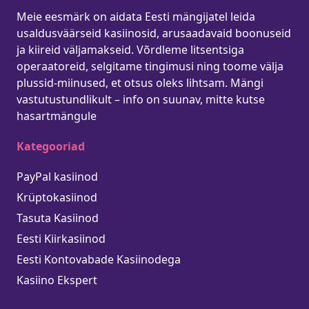
Meie eesmärk on aidata Eesti mängijatel leida
usaldusväärseid kasiinosid, arusaadavaid boonuseid
ja kiireid väljamakseid. Võrdleme litsentsiga
operaatoreid, selgitame tingimusi ning toome välja
plussid-miinused, et otsus oleks lihtsam. Mängi
vastutustundlikult – info on suunav, mitte kutse
hasartmängule
Kategooriad
PayPal kasiinod
Krüptokasiinod
Tasuta Kasiinod
Eesti Kiirkasiinod
Eesti Kontovabade Kasiinodega
Kasiino Ekspert