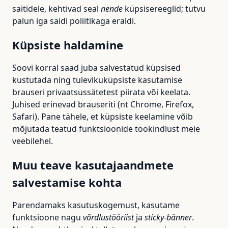
saitidele, kehtivad seal
nende
küpsisereeglid; tutvu
palun iga saidi poliitikaga eraldi.
Küpsiste haldamine
Soovi korral saad juba salvestatud küpsised
kustutada ning tulevikuküpsiste kasutamise
brauseri privaatsussätetest piirata või keelata.
Juhised erinevad brauseriti (nt Chrome, Firefox,
Safari). Pane tähele, et küpsiste keelamine võib
mõjutada teatud funktsioonide töökindlust meie
veebilehel.
Muu teave kasutajaandmete
salvestamise kohta
Parendamaks kasutuskogemust, kasutame
funktsioone nagu
võrdlustööriist
ja
sticky-bänner
.