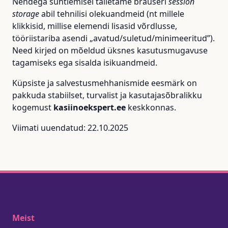
Nendega suhtlemisel talletame brauseri
session
storage
abil tehnilisi olekuandmeid (nt millele
klikkisid, millise elemendi lisasid võrdlusse,
tööriistariba asendi „avatud/suletud/minimeeritud”).
Need kirjed on mõeldud üksnes kasutusmugavuse
tagamiseks ega sisalda isikuandmeid.
Küpsiste ja salvestusmehhanismide eesmärk on
pakkuda stabiilset, turvalist ja kasutajasõbralikku
kogemust
kasiinoekspert.ee
keskkonnas.
Viimati uuendatud: 22.10.2025
Meist