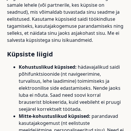
samale lehele (või partnerile, kes küpsise on
seadnud), mis võimaldab tuvastada sinu seadme ja
eelistused. Kasutame küpsiseid saidi töökindluse
tagamiseks, kasutajakogemuse parandamiseks ning
selleks, et näidata sinu jaoks asjakohast sisu. Me ei
salvesta küpsistega sinu isikuandmeid.
Küpsiste liigid
Kohustuslikud küpsised:
hädavajalikud saidi
põhifunktsioonide (nt navigeerimine,
turvalisus, lehe laadimine) toimimiseks ja
elektroonilise side edastamiseks. Nende jaoks
luba ei nõuta. Saad need soovi korral
brauserist blokeerida, kuid veebileht ei pruugi
seejärel korrektselt töötada.
Mitte-kohustuslikud küpsised:
parandavad
kasutajakogemust (nt eelistuste
meeldejätmine, personaliseeritud sisu). Need ei