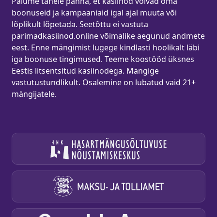
Palume tähele panna, et kasiinod võivad oma
boonuseid ja kampaaniaid igal ajal muuta või
lõplikult lõpetada. Seetõttu ei vastuta
parimadkasiinod.online võimalike aegunud andmete
eest. Enne mängimist lugege kindlasti hoolikalt läbi
iga boonuse tingimused. Teeme koostööd üksnes
Eestis litsentsitud kasiinodega. Mängige
vastutustundlikult. Osalemine on lubatud vaid 21+
mängijatele.