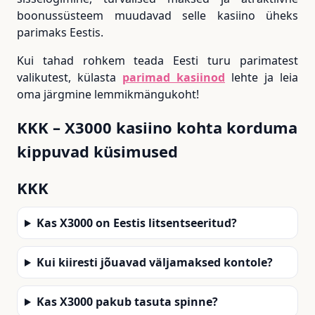
boonussüsteem muudavad selle kasiino üheks
parimaks Eestis.
Kui tahad rohkem teada Eesti turu parimatest
valikutest, külasta
parimad kasiinod
lehte ja leia
oma järgmine lemmikmängukoht!
KKK – X3000 kasiino kohta korduma
kippuvad küsimused
KKK
Kas X3000 on Eestis litsentseeritud?
Kui kiiresti jõuavad väljamaksed kontole?
Kas X3000 pakub tasuta spinne?