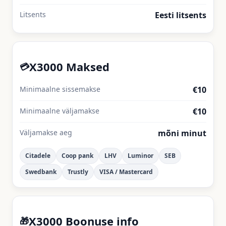
Litsents
Eesti litsents
X3000 Maksed
💳
Minimaalne sissemakse
€10
Minimaalne väljamakse
€10
Väljamakse aeg
mõni minut
Citadele
Coop pank
LHV
Luminor
SEB
Swedbank
Trustly
VISA / Mastercard
X3000 Boonuse info
🎁