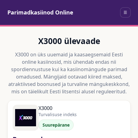
Parimadkasiinod Online
☰
X3000 ülevaade
X3000 on üks uuemaid ja kaasaegsemaid Eesti
online kasiinosid, mis ühendab endas nii
spordiennustuse kui ka kasiinomängude parimad
omadused. Mängijaid ootavad kiired maksed,
atraktiivsed boonused ja turvaline mängukeskkond,
mis on täielikult Eesti litsentsi alusel reguleeritud.
X3000
Turvalisuse indeks
Suurepärane