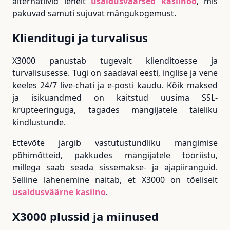
alternatiivid lehelt
usaldusväärsed kasiinod
, mis
pakuvad samuti sujuvat mängukogemust.
Klienditugi ja turvalisus
X3000 panustab tugevalt klienditoesse ja
turvalisusesse. Tugi on saadaval eesti, inglise ja vene
keeles 24/7 live-chati ja e-posti kaudu. Kõik maksed
ja isikuandmed on kaitstud uusima SSL-
krüpteeringuga, tagades mängijatele täieliku
kindlustunde.
Ettevõte järgib vastutustundliku mängimise
põhimõtteid, pakkudes mängijatele tööriistu,
millega saab seada sissemakse- ja ajapiiranguid.
Selline lähenemine näitab, et X3000 on tõeliselt
usaldusväärne kasiino
.
X3000 plussid ja miinused