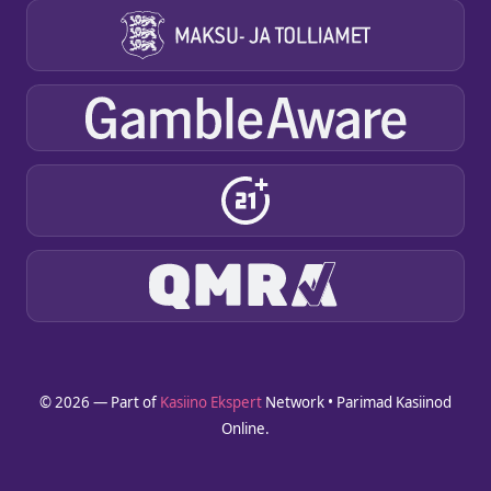
© 2026 — Part of
Kasiino Ekspert
Network • Parimad Kasiinod
Online.