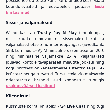
positsioneerub teiste kohalike brändide seas, vaata
koondülevaateid ja edetabeleid jaotuses
Eesti
kiirkasiinod
.
Sisse- ja väljamaksed
Wisho kasutab
Trustly Pay N Play
tehnoloogiat,
mille kaudu toimuvad nii sissemaksed kui ka
väljamaksed otse Sinu internetipangast (Swedbank,
SEB, Luminor, LHV). Minimaalne sissemakse on 20 €
ning minimaalne väljamakse 25 €. Väljamaksed
jõuavad kontole tavapäraselt minutite jooksul ning
kogu protsess on kaheastmelise autentimise ja SSL-
krüpteeringuga turvatud. Turvalistele välkmaksetele
orienteeritud brändid leiad koondatult rubriigis
usaldusväärsed kasiinod
.
Klienditugi
Küsimuste korral on abiks 7/24
Live Chat
ning tugi