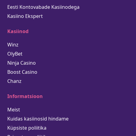
Eesti Kontovabade Kasiinodega
Kasiino Ekspert
Kasiinod
Winz
OlyBet
Ninja Casino
Boost Casino
Chanz
Informatsioon
Meist
Kuidas kasiinosid hindame
Küpsiste poliitika