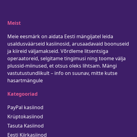
Meist
Meie eesmärk on aidata Eesti mängijatel leida
usaldusväärseid kasiinosid, arusaadavaid boonuseid
ja kiireid väljamakseid. Võrdleme litsentsiga
operaatoreid, selgitame tingimusi ning toome välja
plussid-miinused, et otsus oleks lihtsam. Mängi
vastutustundlikult – info on suunav, mitte kutse
hasartmängule
Kategooriad
PayPal kasiinod
Krüptokasiinod
Tasuta Kasiinod
Eesti Kiirkasiinod