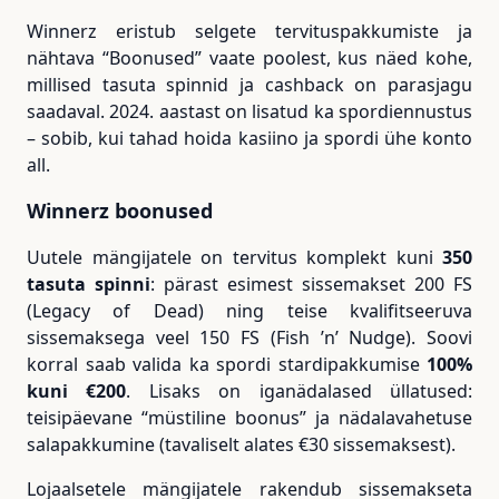
Winnerz eristub selgete tervituspakkumiste ja
nähtava “Boonused” vaate poolest, kus näed kohe,
millised tasuta spinnid ja cashback on parasjagu
saadaval. 2024. aastast on lisatud ka spordiennustus
– sobib, kui tahad hoida kasiino ja spordi ühe konto
all.
Winnerz boonused
Uutele mängijatele on tervitus komplekt kuni
350
tasuta spinni
: pärast esimest sissemakset 200 FS
(Legacy of Dead) ning teise kvalifitseeruva
sissemaksega veel 150 FS (Fish ’n’ Nudge). Soovi
korral saab valida ka spordi stardipakkumise
100%
kuni €200
. Lisaks on iganädalased üllatused:
teisipäevane “müstiline boonus” ja nädalavahetuse
salapakkumine (tavaliselt alates €30 sissemaksest).
Lojaalsetele mängijatele rakendub sissemakseta