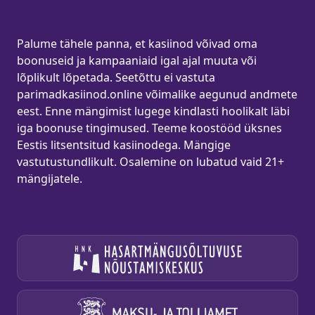
Palume tähele panna, et kasiinod võivad oma
boonuseid ja kampaaniaid igal ajal muuta või
lõplikult lõpetada. Seetõttu ei vastuta
parimadkasiinod.online võimalike aegunud andmete
eest. Enne mängimist lugege kindlasti hoolikalt läbi
iga boonuse tingimused. Teeme koostööd üksnes
Eestis litsentsitud kasiinodega. Mängige
vastutustundlikult. Osalemine on lubatud vaid 21+
mängijatele.