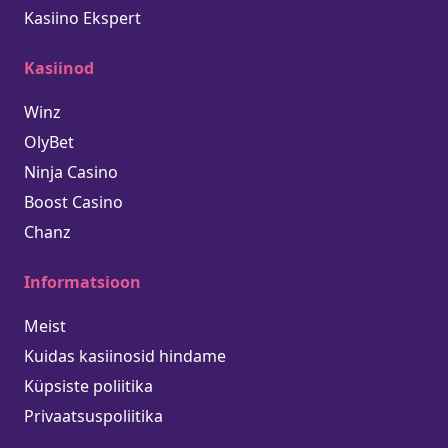
Kasiino Ekspert
Kasiinod
Winz
OlyBet
Ninja Casino
Boost Casino
Chanz
Informatsioon
Meist
Kuidas kasiinosid hindame
Küpsiste poliitika
Privaatsuspoliitika