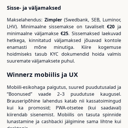
Sisse- ja väljamaksed
Makselahendus:
Zimpler
(Swedbank, SEB, Luminor,
LHV). Minimaalne sissemakse on tavaliselt
€20
ja
minimaalne väljamakse
€25
. Sissemaksed laekuvad
hetkega, kinnitatud väljamaksed jõuavad kontole
enamasti mõne minutiga. Kiire kogemuse
hoidmiseks tasub KYC dokumendid hoida valmis
suuremate väljamaksete puhul.
Winnerz mobiilis ja UX
Mobiili-esikohaga paigutus, suured puudutusalad ja
“Boonused” vaade 2–3 puudutuse kaugusel.
Brauseripõhine lahendus katab nii kassatoimingud
kui ka promosid; PWA-otsetee (kui saadaval)
kiirendab sisenemist. Mobiilis on tasuta spinnide
lunastamine ja cashbacki jälgimine sama lihtne kui