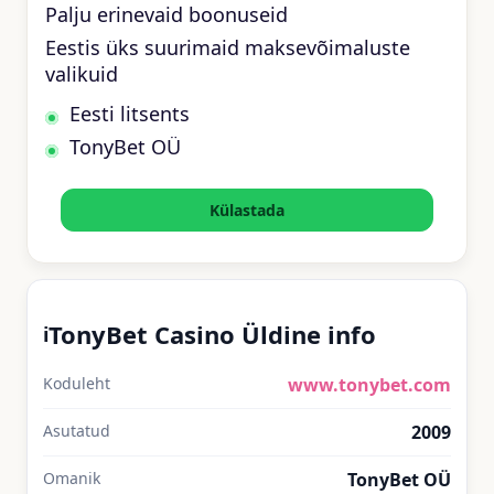
Palju erinevaid boonuseid
Eestis üks suurimaid maksevõimaluste
valikuid
Eesti litsents
TonyBet OÜ
Külastada
TonyBet Casino Üldine info
ℹ️
Koduleht
www.tonybet.com
Asutatud
2009
Omanik
TonyBet OÜ