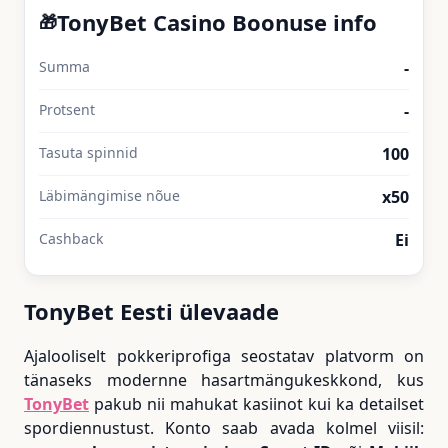
TonyBet Casino Boonuse info
🎁
Summa
-
Protsent
-
Tasuta spinnid
100
Läbimängimise nõue
x50
Cashback
Ei
TonyBet Eesti ülevaade
Ajalooliselt pokkeriprofiga seostatav platvorm on
tänaseks modernne hasartmängukeskkond, kus
TonyBet
pakub nii mahukat kasiinot kui ka detailset
spordiennustust. Konto saab avada kolmel viisil: