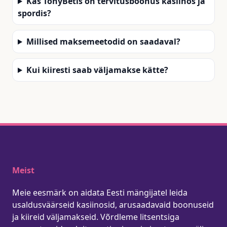
Kas TonyBetis on tervitusboonus kasiinos ja
spordis?
Millised maksemeetodid on saadaval?
Kui kiiresti saab väljamakse kätte?
Meist
Meie eesmärk on aidata Eesti mängijatel leida
usaldusväärseid kasiinosid, arusaadavaid boonuseid
ja kiireid väljamakseid. Võrdleme litsentsiga