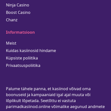
Ninja Casino
Boost Casino
Chanz
Informatsioon
Meist
Kuidas kasiinosid hindame
Küpsiste poliitika
Privaatsuspoliitika
Palume tähele panna, et kasiinod võivad oma
boonuseid ja kampaaniaid igal ajal muuta või
lõplikult lõpetada. Seetõttu ei vastuta
parimadkasiinod.online võimalike aegunud andmete