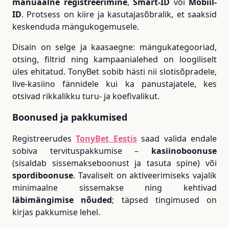
manuaalne registreerimine
,
Smart-ID
või
Mobiil-
ID
. Protsess on kiire ja kasutajasõbralik, et saaksid
keskenduda mängukogemusele.
Disain on selge ja kaasaegne: mängukategooriad,
otsing, filtrid ning kampaanialehed on loogiliselt
üles ehitatud. TonyBet sobib hästi nii slotisõpradele,
live-kasiino fännidele kui ka panustajatele, kes
otsivad rikkalikku turu- ja koefivalikut.
Boonused ja pakkumised
Registreerudes
TonyBet Eestis
saad valida endale
sobiva tervituspakkumise –
kasiinoboonuse
(sisaldab sissemakseboonust ja tasuta spine) või
spordiboonuse
. Tavaliselt on aktiveerimiseks vajalik
minimaalne sissemakse ning kehtivad
läbimängimise nõuded
; täpsed tingimused on
kirjas pakkumise lehel.