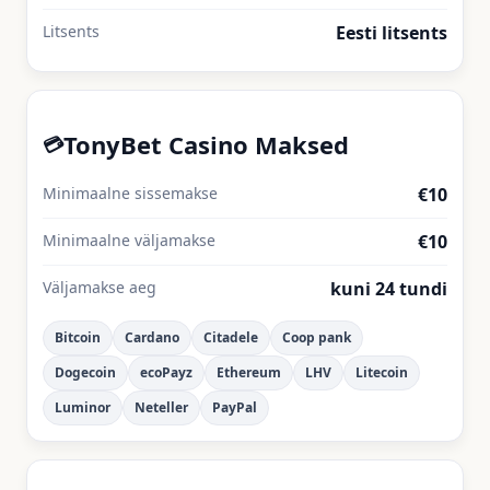
Litsents
Eesti litsents
TonyBet Casino Maksed
💳
Minimaalne sissemakse
€10
Minimaalne väljamakse
€10
Väljamakse aeg
kuni 24 tundi
Bitcoin
Cardano
Citadele
Coop pank
Dogecoin
ecoPayz
Ethereum
LHV
Litecoin
Luminor
Neteller
PayPal