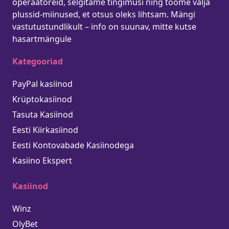
operaatoreid, selgitame tingimusi ning toome välja
plussid-miinused, et otsus oleks lihtsam. Mängi
vastutustundlikult – info on suunav, mitte kutse
hasartmängule
Kategooriad
PayPal kasiinod
Krüptokasiinod
Tasuta Kasiinod
Eesti Kiirkasiinod
Eesti Kontovabade Kasiinodega
Kasiino Ekspert
Kasiinod
Winz
OlyBet