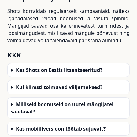
Shotz korraldab regulaarselt kampaaniaid, näiteks
iganädalased reload boonused ja tasuta spinnid.
Mängijad saavad osa ka erinevatest turniiridest ja
loosimängudest, mis lisavad mängule põnevust ning
võimaldavad võita täiendavaid pärisraha auhindu.
KKK
Kas Shotz on Eestis litsentseeritud?
Kui kiiresti toimuvad väljamaksed?
Milliseid boonuseid on uutel mängijatel
saadaval?
Kas mobiiliversioon töötab sujuvalt?