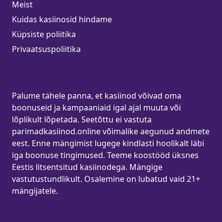
Meist
Kuidas kasiinosid hindame
Küpsiste poliitika
Privaatsuspoliitika
Palume tähele panna, et kasiinod võivad oma
boonuseid ja kampaaniaid igal ajal muuta või
lõplikult lõpetada. Seetõttu ei vastuta
parimadkasiinod.online võimalike aegunud andmete
eest. Enne mängimist lugege kindlasti hoolikalt läbi
iga boonuse tingimused. Teeme koostööd üksnes
Eestis litsentsitud kasiinodega. Mängige
vastutustundlikult. Osalemine on lubatud vaid 21+
mängijatele.