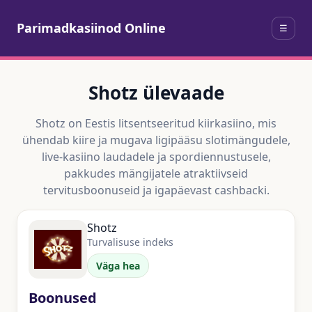
Parimadkasiinod Online
☰
Shotz ülevaade
Shotz on Eestis litsentseeritud kiirkasiino, mis
ühendab kiire ja mugava ligipääsu slotimängudele,
live-kasiino laudadele ja spordiennustusele,
pakkudes mängijatele atraktiivseid
tervitusboonuseid ja igapäevast cashbacki.
Shotz
Turvalisuse indeks
Väga hea
Boonused