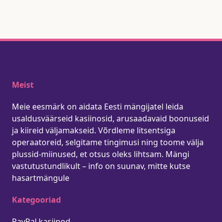
Meist
Meie eesmärk on aidata Eesti mängijatel leida
usaldusväärseid kasiinosid, arusaadavaid boonuseid
ja kiireid väljamakseid. Võrdleme litsentsiga
operaatoreid, selgitame tingimusi ning toome välja
plussid-miinused, et otsus oleks lihtsam. Mängi
vastutustundlikult – info on suunav, mitte kutse
hasartmängule
Kategooriad
PayPal kasiinod