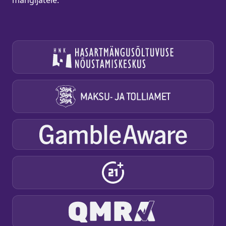
mängijatele.