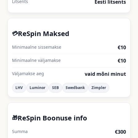
Litsents
Eesti litsents
ReSpin Maksed
💳
Minimaalne sissemakse
€10
Minimaalne väljamakse
€10
Väljamakse aeg
vaid mõni minut
LHV
Luminor
SEB
Swedbank
Zimpler
ReSpin Boonuse info
🎁
Summa
€300