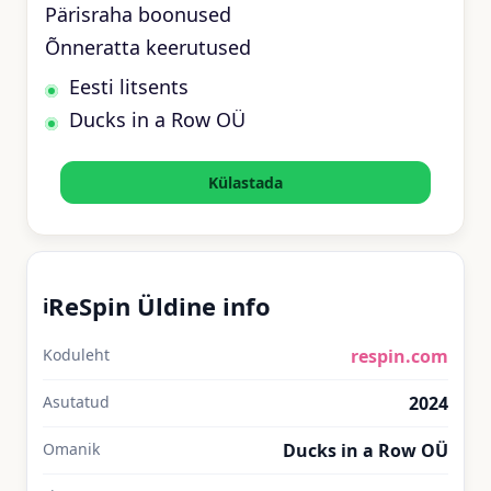
Pärisraha boonused
Õnneratta keerutused
Eesti litsents
Ducks in a Row OÜ
Külastada
ReSpin Üldine info
ℹ️
Koduleht
respin.com
Asutatud
2024
Omanik
Ducks in a Row OÜ