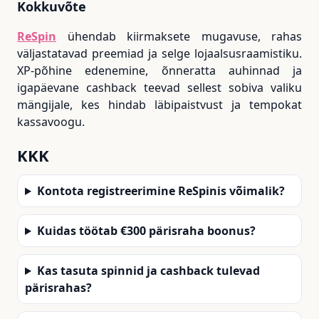
Kokkuvõte
ReSpin
ühendab kiirmaksete mugavuse, rahas
väljastatavad preemiad ja selge lojaalsusraamistiku.
XP-põhine edenemine, õnneratta auhinnad ja
igapäevane cashback teevad sellest sobiva valiku
mängijale, kes hindab läbipaistvust ja tempokat
kassavoogu.
KKK
Kontota registreerimine ReSpinis võimalik?
Kuidas töötab €300 pärisraha boonus?
Kas tasuta spinnid ja cashback tulevad
pärisrahas?