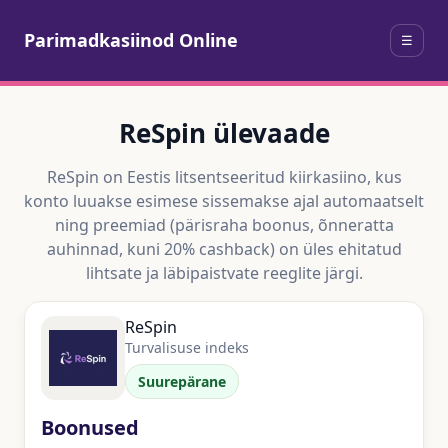
Parimadkasiinod Online
☰
ReSpin ülevaade
ReSpin on Eestis litsentseeritud kiirkasiino, kus
konto luuakse esimese sissemakse ajal automaatselt
ning preemiad (pärisraha boonus, õnneratta
auhinnad, kuni 20% cashback) on üles ehitatud
lihtsate ja läbipaistvate reeglite järgi.
ReSpin
Turvalisuse indeks
Suurepärane
Boonused