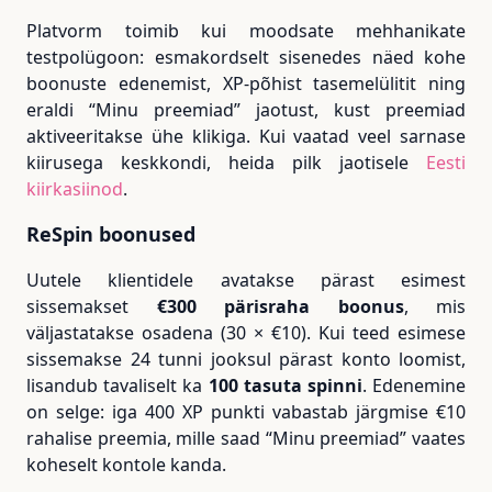
Platvorm toimib kui moodsate mehhanikate
testpolügoon: esmakordselt sisenedes näed kohe
boonuste edenemist, XP-põhist tasemelülitit ning
eraldi “Minu preemiad” jaotust, kust preemiad
aktiveeritakse ühe klikiga. Kui vaatad veel sarnase
kiirusega keskkondi, heida pilk jaotisele
Eesti
kiirkasiinod
.
ReSpin boonused
Uutele klientidele avatakse pärast esimest
sissemakset
€300 pärisraha boonus
, mis
väljastatakse osadena (30 × €10). Kui teed esimese
sissemakse 24 tunni jooksul pärast konto loomist,
lisandub tavaliselt ka
100 tasuta spinni
. Edenemine
on selge: iga 400 XP punkti vabastab järgmise €10
rahalise preemia, mille saad “Minu preemiad” vaates
koheselt kontole kanda.