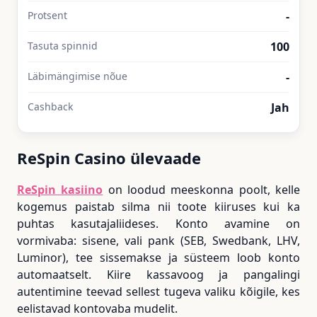
Protsent
-
Tasuta spinnid
100
Läbimängimise nõue
-
Cashback
Jah
ReSpin Casino ülevaade
ReSpin kasiino
on loodud meeskonna poolt, kelle
kogemus paistab silma nii toote kiiruses kui ka
puhtas kasutajaliideses. Konto avamine on
vormivaba: sisene, vali pank (SEB, Swedbank, LHV,
Luminor), tee sissemakse ja süsteem loob konto
automaatselt. Kiire kassavoog ja pangalingi
autentimine teevad sellest tugeva valiku kõigile, kes
eelistavad kontovaba mudelit.