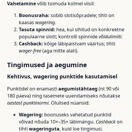
Vahetamine
võib toimuda kolmel viisil:
Boonusraha:
sobib slotisõpradele; tihti on
kaasas
wagering
.
Tasuta spinnid:
hea, kui sihitud on konkreetne
populaarne slott; kontrolli spinnide
võidulimiiti
.
Cashback:
kõige läbipaistvam väärtus; tihti
wager-free
(aga mitte alati).
Tingimused ja aegumine
Kehtivus, wagering punktide kasutamisel
Punktidel on enamasti
aegumistähtaeg
(nt 90 või
180 päeva) ning tasemete uuendamiseks nõutakse
aastast punktinormi
. Olulised nüansid:
Wagering:
boonuseks vahetatud punktid
võivad nõuda 10×–35× läbimängu.
Cashback
on
tihti
wageringuta
, kuid loe tingimusi.