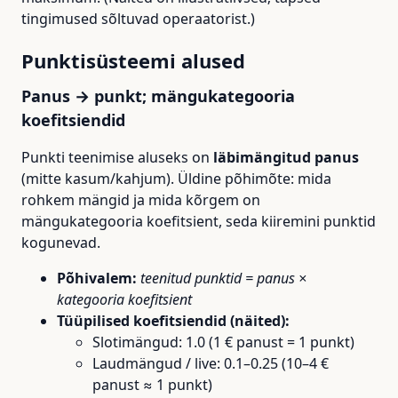
tingimused sõltuvad operaatorist.)
Punktisüsteemi alused
Panus → punkt; mängukategooria
koefitsiendid
Punkti teenimise aluseks on
läbimängitud panus
(mitte kasum/kahjum). Üldine põhimõte: mida
rohkem mängid ja mida kõrgem on
mängukategooria koefitsient, seda kiiremini punktid
kogunevad.
Põhivalem:
teenitud punktid = panus ×
kategooria koefitsient
Tüüpilised koefitsiendid (näited):
Slotimängud: 1.0 (1 € panust = 1 punkt)
Laudmängud / live: 0.1–0.25 (10–4 €
panust ≈ 1 punkt)