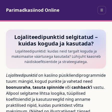
Parimadkasiinod Online
☰
Lojaliteedipunktid selgitatud –
kuidas koguda ja kasutada?
Lojaliteedipunktid: kuidas neid targalt koguda ja
maksimaalse väärtusega kasutada? Lühijuht kaasneb
näidiskoefitsientide ja strateegiatega.
Lojaliteedipunktid
on kasiino püsikliendiprogrammide
tuum: mängid, kogud punkte ja vahetad need
boonusraha
,
tasuta spinnide
või
cashback’i
vastu.
Allpool selgitame lihtsa loogika, tüüpilised
koefitsiendid ja kasutusreeglid ning anname
praktilised nipid, kuidas punktidest võtta
maksimum. (Näited on illustratiivsed; täpsed