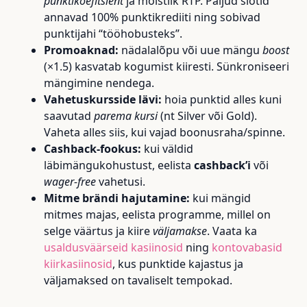
punktikoefitsient
ja mõistlik RTP. Paljud slotid
annavad 100% punktikrediiti ning sobivad
punktijahi “tööhobusteks”.
Promoaknad:
nädalalõpu või uue mängu
boost
(×1.5) kasvatab kogumist kiiresti. Sünkroniseeri
mängimine nendega.
Vahetuskursside lävi:
hoia punktid alles kuni
saavutad
parema kursi
(nt Silver või Gold).
Vaheta alles siis, kui vajad boonusraha/spinne.
Cashback-fookus:
kui väldid
läbimängukohustust, eelista
cashback’i
või
wager-free
vahetusi.
Mitme brändi hajutamine:
kui mängid
mitmes majas, eelista programme, millel on
selge väärtus ja kiire
väljamakse
. Vaata ka
usaldusväärseid kasiinosid
ning
kontovabasid
kiirkasiinosid
, kus punktide kajastus ja
väljamaksed on tavaliselt tempokad.