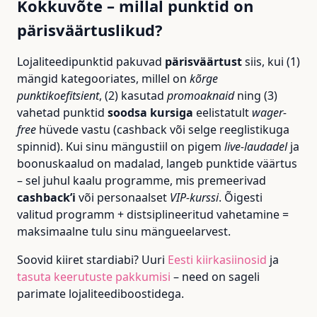
Kokkuvõte – millal punktid on
pärisväärtuslikud?
Lojaliteedipunktid pakuvad
pärisväärtust
siis, kui (1)
mängid kategooriates, millel on
kõrge
punktikoefitsient
, (2) kasutad
promoaknaid
ning (3)
vahetad punktid
soodsa kursiga
eelistatult
wager-
free
hüvede vastu (cashback või selge reeglistikuga
spinnid). Kui sinu mängustiil on pigem
live-laudadel
ja
boonuskaalud on madalad, langeb punktide väärtus
– sel juhul kaalu programme, mis premeerivad
cashback’i
või personaalset
VIP-kurssi
. Õigesti
valitud programm + distsiplineeritud vahetamine =
maksimaalne tulu sinu mängueelarvest.
Soovid kiiret stardiabi? Uuri
Eesti kiirkasiinosid
ja
tasuta keerutuste pakkumisi
– need on sageli
parimate lojaliteediboostidega.