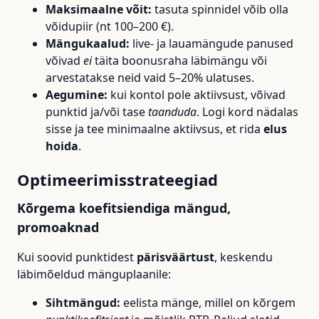
Maksimaalne võit:
tasuta spinnidel võib olla
võidupiir (nt 100–200 €).
Mängukaalud:
live- ja lauamängude panused
võivad
ei
täita boonusraha läbimängu või
arvestatakse neid vaid 5–20% ulatuses.
Aegumine:
kui kontol pole aktiivsust, võivad
punktid ja/või tase
taanduda
. Logi kord nädalas
sisse ja tee minimaalne aktiivsus, et rida
elus
hoida
.
Optimeerimisstrateegiad
Kõrgema koefitsiendiga mängud,
promoaknad
Kui soovid punktidest
pärisväärtust
, keskendu
läbimõeldud mänguplaanile:
Sihtmängud:
eelista mänge, millel on kõrgem