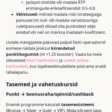
Jackpot-slottide või madala RTP
erimängude erikoefitsiendid: 0.5–0.8
Välistused:
mõned madala riski strateegiaga
panused (nt null- või madala variatsiooniga
ruletipanused) võivad olla punktidest
välja
arvatud
või neil on märksa madalam koefitsient.
Uutele mängijatele pakuvad paljud Eesti operaatorid
esimese nädala jooksul
kiirendatud
punktikogumist
(nt ×1.25 booster). Vaata ka meie
ülevaateid
Eesti kasiinodest
ja
uutest online-
kasiinodest
, kus lojaliteedimudelitele pöörame eraldi
tähelepanu.
Tasemed ja vahetuskursid
Punkt → boonusraha/spinnid/cashback
Enamik programme kasutab
tasemesüsteemi
(Bronze → Silver → Gold → VIP). Mida kõrgem tase,