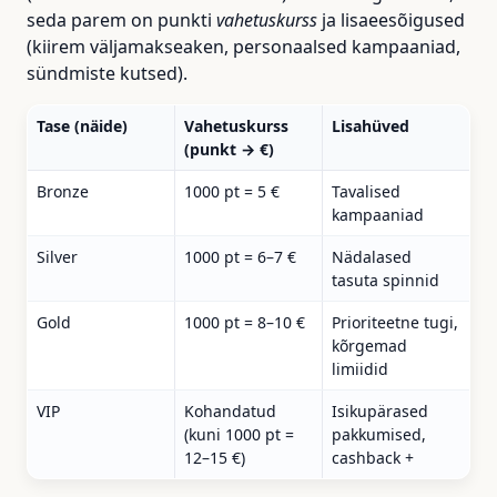
seda parem on punkti
vahetuskurss
ja lisaeesõigused
(kiirem väljamakseaken, personaalsed kampaaniad,
sündmiste kutsed).
Tase (näide)
Vahetuskurss
Lisahüved
(punkt → €)
Bronze
1000 pt = 5 €
Tavalised
kampaaniad
Silver
1000 pt = 6–7 €
Nädalased
tasuta spinnid
Gold
1000 pt = 8–10 €
Prioriteetne tugi,
kõrgemad
limiidid
VIP
Kohandatud
Isikupärased
(kuni 1000 pt =
pakkumised,
12–15 €)
cashback +