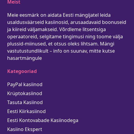
Meist
Meie eesmärk on aidata Eesti mängijatel leida
usaldusväärseid kasiinosid, arusaadavaid boonuseid
ja kiireid väljamakseid. Võrdleme litsentsiga
operaatoreid, selgitame tingimusi ning toome välja
plussid-miinused, et otsus oleks lihtsam. Mängi
vastutustundlikult – info on suunav, mitte kutse
hasartmängule
Kategooriad
PayPal kasiinod
Krüptokasiinod
Tasuta Kasiinod
Eesti Kiirkasiinod
Eesti Kontovabade Kasiinodega
Kasiino Ekspert