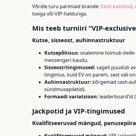
Võrdle turu parimaid brände:
Eesti kasiinod
,
toega või VIP-halduriga.
Mis teeb turniiri “VIP-exclusive
Kutse, sisseost, auhinnastruktuur
Kutsepõhisus:
osalemine toimub
invite
messengeri kaudu.
Sisseost/tingimused:
sageli puudub ava
tingimus, kuid EV on parem, sest väli o
Auhinnastruktuur:
kõrgemad
cash
-au
sündmusepiletid).
Formaadi variatsioon:
leaderboard’id (s
Jackpotid ja VIP-tingimused
Kvalifitseeruvad mängud, panusepiir
Kvalifitseeruvad mängud:
VIP-jackpoti 