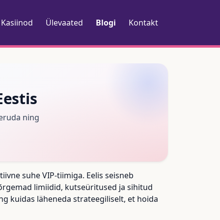
Kasiinod
Ülevaated
Blogi
Kontakt
Eestis
seeruda ning
tiivne suhe VIP-tiimiga. Eelis seisneb
õrgemad limiidid, kutseüritused ja sihitud
g kuidas läheneda strateegiliselt, et hoida