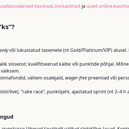
usaldusväärsed kasiinod
,
kiirkasiinod
ja
uued online-kasiin
’ks”?
-only
või lukustatud tasemete (nt Gold/Platinum/VIP) alusel. 
lik sisseost; kvalifitseerud käibe või punktide põhjal. Mõne
n väiksem.
hinnafondid, vähem osalejaid,
wager-free
preemiad või perso
lot/live), “rake race”, punktijaht, ajastatud sprint (nt 2–4 
angud
arvestusse lähevad tavaliselt valitud slotid/live-lauad. Kontro