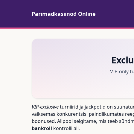
Parimadkasiinod Online
Exclu
VIP-only tu
VIP-exclusive
turniirid ja jackpotid on suunatud
väiksemas konkurentsis, paindlikumates reegli
boonused. Allpool selgitame, mis teeb sündmus
bankroll
kontrolli all.