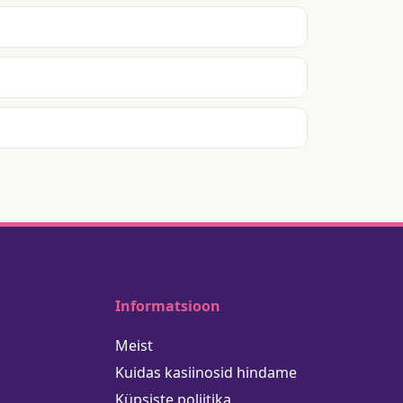
Informatsioon
Meist
Kuidas kasiinosid hindame
Küpsiste poliitika