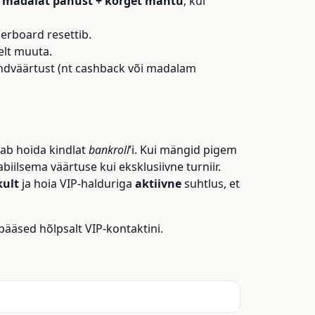
i
madalat panust + kõrget mahtu
; kui
derboard resettib.
elt muuta.
ndväärtust (nt cashback või madalam
ab hoida kindlat
bankroll
’i. Kui mängid pigem
biilsema väärtuse kui eksklusiivne turniir.
kult
ja hoia VIP-halduriga
aktiivne
suhtlus, et
 pääsed hõlpsalt VIP-kontaktini.