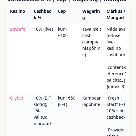
Kasiino
Cashbac
Cap
Wagerin
Märkus /
k %
g
Mängud
Betsafe
10% (live)
kuni
Tavaliselt
Nädalava
€100
cash
hetuse
(kampaa
live-
niapõhin
kasiino
e)
cashback
.
:contentR
eference[
oaicite:3]
{index=3}
OlyBet
10% (E–T
kuni €50
Kampaan
“Fresh
slotid);
(E–T)
iapõhine
Start” E–T
1%
10% sloti
valitud
cashback
mängud
;
“Provider