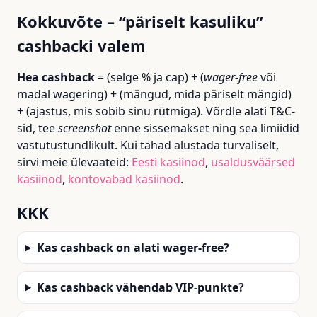
Kokkuvõte – “päriselt kasuliku”
cashbacki valem
Hea cashback
= (selge % ja cap) + (
wager-free
või
madal wagering) + (mängud, mida päriselt mängid)
+ (ajastus, mis sobib sinu rütmiga). Võrdle alati T&C-
sid, tee
screenshot
enne sissemakset ning sea limiidid
vastutustundlikult. Kui tahad alustada turvaliselt,
sirvi meie ülevaateid:
Eesti kasiinod
,
usaldusväärsed
kasiinod
,
kontovabad kasiinod
.
KKK
Kas cashback on alati wager-free?
Kas cashback vähendab VIP-punkte?