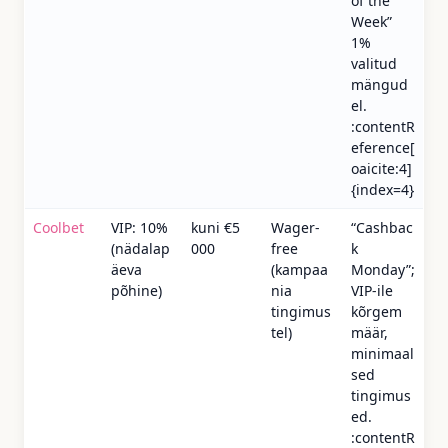
of the
Week”
1%
valitud
mängud
el.
:contentR
eference[
oaicite:4]
{index=4}
Coolbet
VIP: 10%
kuni €5
Wager-
“Cashbac
(nädalap
000
free
k
äeva
(kampaa
Monday”;
põhine)
nia
VIP-ile
tingimus
kõrgem
tel)
määr,
minimaal
sed
tingimus
ed.
:contentR